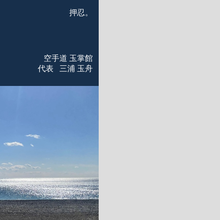
押忍。
空手道 玉掌館
代表 三浦 玉舟