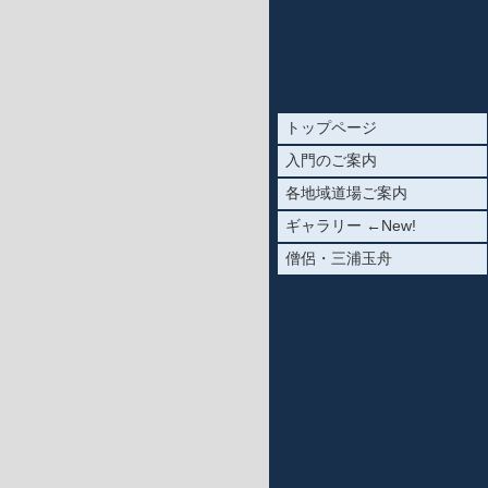
トップページ
入門のご案内
各地域道場ご案内
ギャラリー ←New!
僧侶・三浦玉舟