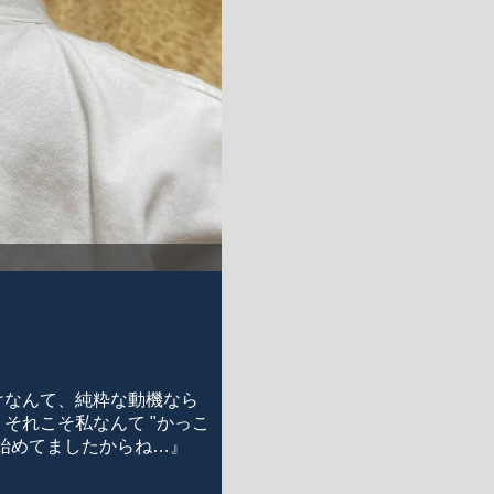
けなんて、純粋な動機なら
それこそ私なんて "かっこ
始めてましたからね…』