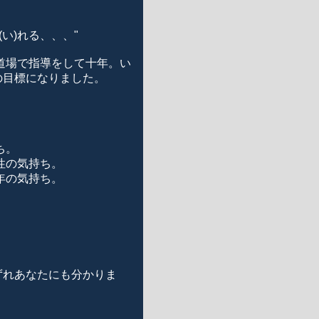
い)れる、、、"
道場で指導をして十年。い
の目標になりました。
ち。
性の気持ち。
年の気持ち。
ずれあなたにも分かりま