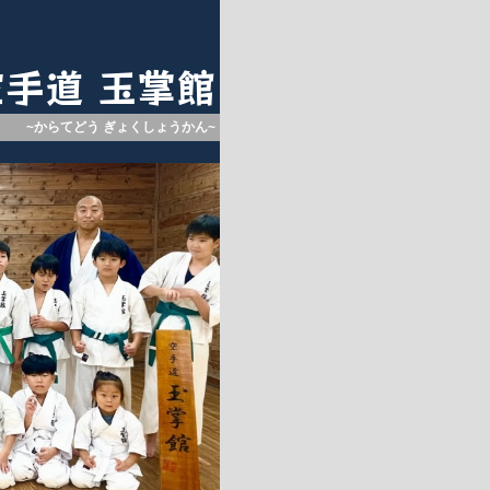
空手道 玉掌館
~からてどう ぎょくしょうかん~