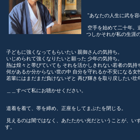
"あなたの人生に武を容(
空手を始めて二十年。
つしかそれが私の生涯
子どもに強くなってもらいたい 親御さんの気持ち。
いじめられて強くなりたいと願った 少年の気持ち。
熱は煌々と帯びていても それを活かしきれない若者の気持
何があるか分からない世の中 自分を守れるか不安になる女
若輩にはまだまだ負けないぞと 再び輝きを取り戻したい壮
＿＿すべて私にお聴かせください。
道着を着て、帯を締め、正座をしてまぶたを閉じる。
見えるのは闇ではなく、あたたかい光だということが、い
す。